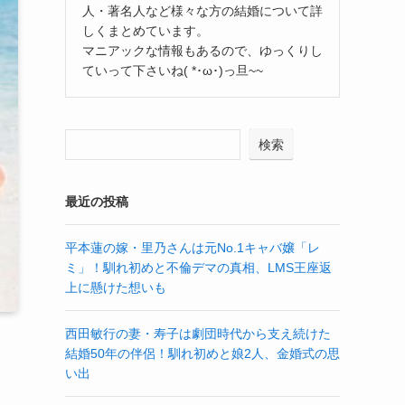
人・著名人など様々な方の結婚について詳
しくまとめています。
マニアックな情報もあるので、ゆっくりし
ていって下さいね( *･ω･)っ旦~~
検索
最近の投稿
平本蓮の嫁・里乃さんは元No.1キャバ嬢「レ
ミ」！馴れ初めと不倫デマの真相、LMS王座返
上に懸けた想いも
西田敏行の妻・寿子は劇団時代から支え続けた
結婚50年の伴侶！馴れ初めと娘2人、金婚式の思
い出