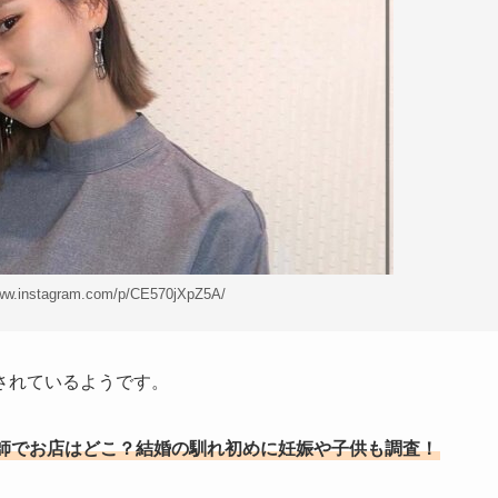
w.instagram.com/p/CE570jXpZ5A/
されているようです。
師でお店はどこ？結婚の馴れ初めに妊娠や子供も調査！