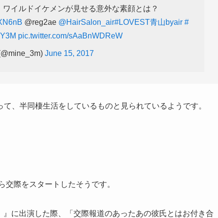
】ワイルドイケメンが見せる意外な素顔とは？
pXN6nB
@reg2ae
@HairSalon_air
#LOVEST青山byair
#
BY3M
pic.twitter.com/sAaBnWDReW
(@mine_3m)
June 15, 2017
って、半同棲生活をしているものと見られているようです。
から交際をスタートしたそうです。
かせ！』に出演した際、「交際報道のあったあの彼氏とはお付き合