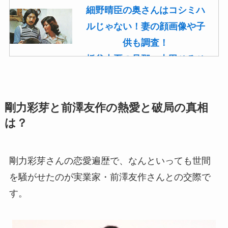
細野晴臣の奥さんはコシミハ
ルじゃない！妻の顔画像や子
供も調査！
板谷由夏の旦那・古田ひろひ
こは現在も存命！馴れ初めや
子供(息子)も調査！
剛力彩芽と前澤友作の熱愛と破局の真相
菊池桃子の旦那・新原浩朗(官
は？
僚)の経歴がすごい！顔画像や
馴れ初めも調査！
滝沢カレンと旦那・太田光る
剛力彩芽さんの恋愛遍歴で、なんといっても世間
の結婚の馴れ初め！夫の会社
を騒がせたのが実業家・前澤友作さんとの交際で
や収入に妊娠の噂も調査！
す。
斉藤由貴と夫・小井延安はモ
ルモン教で宗教結婚！不倫で