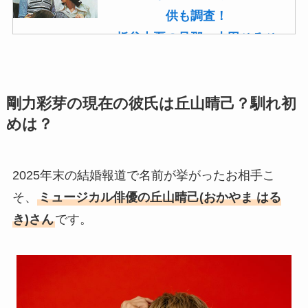
供も調査！
板谷由夏の旦那・古田ひろひ
こは現在も存命！馴れ初めや
子供(息子)も調査！
剛力彩芽の現在の彼氏は丘山晴己？馴れ初
菊池桃子の旦那・新原浩朗(官
めは？
僚)の経歴がすごい！顔画像や
馴れ初めも調査！
滝沢カレンと旦那・太田光る
2025年末の結婚報道で名前が挙がったお相手こ
の結婚の馴れ初め！夫の会社
そ、
ミュージカル俳優の丘山晴己(おかやま はる
や収入に妊娠の噂も調査！
き)さん
です。
斉藤由貴と夫・小井延安はモ
ルモン教で宗教結婚！不倫で
離婚しない理由も調査！
藤崎奈々子の旦那・森下一喜