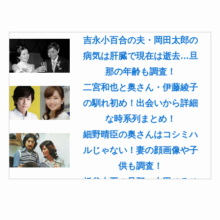
吉永小百合の夫・岡田太郎の
病気は肝臓で現在は逝去…旦
那の年齢も調査！
二宮和也と奥さん・伊藤綾子
の馴れ初め！出会いから詳細
な時系列まとめ！
細野晴臣の奥さんはコシミハ
ルじゃない！妻の顔画像や子
供も調査！
板谷由夏の旦那・古田ひろひ
こは現在も存命！馴れ初めや
子供(息子)も調査！