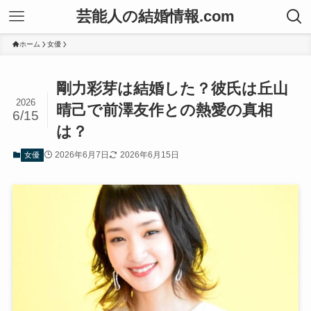
芸能人の結婚情報.com
ホーム
女優
剛力彩芽は結婚した？彼氏は丘山
2026
晴己で前澤友作との熱愛の真相
6/15
は？
2026年6月7日
2026年6月15日
女優