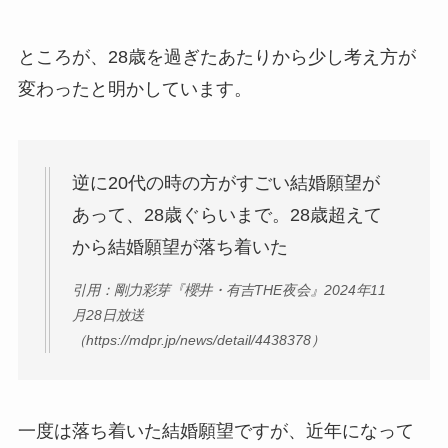
ルモン教で宗教結婚！不倫で
離婚しない理由も調査！
ところが、28歳を過ぎたあたりから少し考え方が
藤崎奈々子の旦那・森下一喜
変わったと明かしています。
はガンホーの社長で資産がヤ
バい！子供情報も調査！
大坂なおみとコーディが結婚
逆に20代の時の方がすごい結婚願望が
しない理由は？馴れ初めや年
あって、28歳ぐらいまで。28歳超えて
収に破局理由も調査！
から結婚願望が落ち着いた
あいのり桃の旦那・大西翔の
引用：剛力彩芽『櫻井・有吉THE夜会』2024年11
年収や仕事は？結婚相手との
月28日放送
馴れ初めも調査！
（https://mdpr.jp/news/detail/4438378）
一度は落ち着いた結婚願望ですが、近年になって