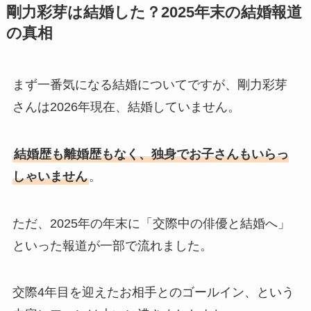
剛力彩芽は結婚した？2025年末の結婚報道
菊池桃子の旦那・新原浩朗(官
の真相
僚)の経歴がすごい！顔画像や
馴れ初めも調査！
滝沢カレンと旦那・太田光る
まず一番気になる結婚についてですが、剛力彩芽
の結婚の馴れ初め！夫の会社
さんは2026年現在、結婚していません。
や収入に妊娠の噂も調査！
斉藤由貴と夫・小井延安はモ
結婚歴も離婚歴もなく、独身でお子さんもいらっ
ルモン教で宗教結婚！不倫で
しゃいません
。
離婚しない理由も調査！
藤崎奈々子の旦那・森下一喜
ただ、2025年の年末に「交際中の俳優と結婚へ」
はガンホーの社長で資産がヤ
といった報道が一部で流れました。
バい！子供情報も調査！
大坂なおみとコーディが結婚
交際4年目を迎えたお相手とのゴールイン、という
しない理由は？馴れ初めや年