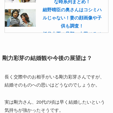
な時系列まとめ！
細野晴臣の奥さんはコシミハ
ルじゃない！妻の顔画像や子
供も調査！
板谷由夏の旦那・古田ひろひ
こは現在も存命！馴れ初めや
子供(息子)も調査！
剛力彩芽の結婚観や今後の展望は？
菊池桃子の旦那・新原浩朗(官
僚)の経歴がすごい！顔画像や
馴れ初めも調査！
長く交際中のお相手がいる剛力彩芽さんですが、
滝沢カレンと旦那・太田光る
結婚そのものへの思いはどうなのでしょうか。
の結婚の馴れ初め！夫の会社
や収入に妊娠の噂も調査！
実は剛力さん、20代の頃は早く結婚したいという
斉藤由貴と夫・小井延安はモ
気持ちが強かったそうです。