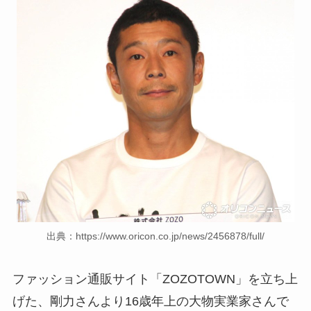
離婚しない理由も調査！
藤崎奈々子の旦那・森下一喜
はガンホーの社長で資産がヤ
バい！子供情報も調査！
大坂なおみとコーディが結婚
しない理由は？馴れ初めや年
収に破局理由も調査！
あいのり桃の旦那・大西翔の
年収や仕事は？結婚相手との
馴れ初めも調査！
出典：https://www.oricon.co.jp/news/2456878/full/
ファッション通販サイト「ZOZOTOWN」を立ち上
げた、剛力さんより16歳年上の大物実業家さんで