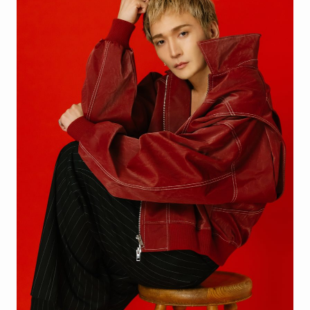
はガンホーの社長で資産がヤ
バい！子供情報も調査！
大坂なおみとコーディが結婚
しない理由は？馴れ初めや年
収に破局理由も調査！
あいのり桃の旦那・大西翔の
年収や仕事は？結婚相手との
馴れ初めも調査！