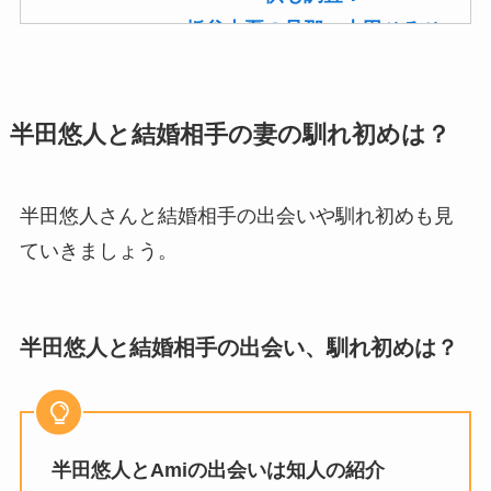
板谷由夏の旦那・古田ひろひ
こは現在も存命！馴れ初めや
子供(息子)も調査！
半田悠人と結婚相手の妻の馴れ初めは？
菊池桃子の旦那・新原浩朗(官
僚)の経歴がすごい！顔画像や
馴れ初めも調査！
半田悠人さんと結婚相手の出会いや馴れ初めも見
滝沢カレンと旦那・太田光る
ていきましょう。
の結婚の馴れ初め！夫の会社
や収入に妊娠の噂も調査！
斉藤由貴と夫・小井延安はモ
半田悠人と結婚相手の出会い、馴れ初めは？
ルモン教で宗教結婚！不倫で
離婚しない理由も調査！
藤崎奈々子の旦那・森下一喜
半田悠人とAmiの出会いは知人の紹介
はガンホーの社長で資産がヤ