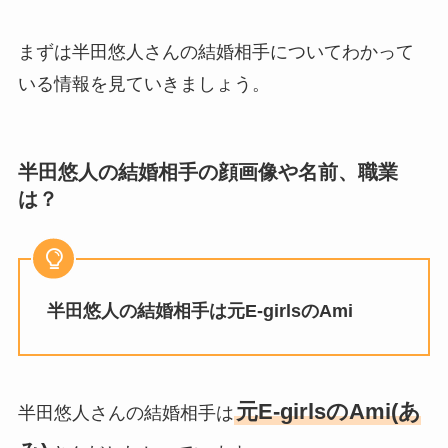
ルモン教で宗教結婚！不倫で
離婚しない理由も調査！
まずは半田悠人さんの結婚相手についてわかって
藤崎奈々子の旦那・森下一喜
いる情報を見ていきましょう。
はガンホーの社長で資産がヤ
バい！子供情報も調査！
大坂なおみとコーディが結婚
半田悠人の結婚相手の顔画像や名前、職業
しない理由は？馴れ初めや年
は？
収に破局理由も調査！
あいのり桃の旦那・大西翔の
年収や仕事は？結婚相手との
半田悠人の結婚相手は元E-girlsのAmi
馴れ初めも調査！
元E-girlsのAmi(あ
半田悠人さんの結婚相手は