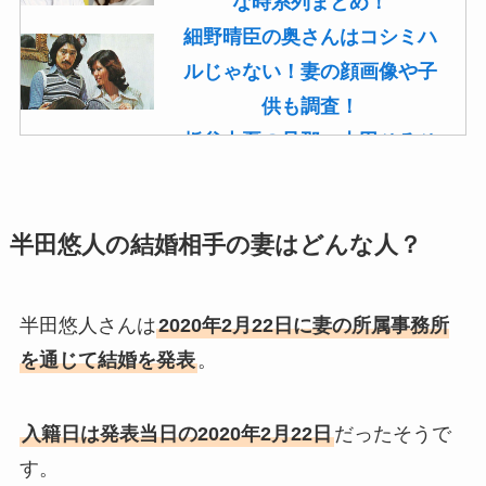
な時系列まとめ！
細野晴臣の奥さんはコシミハ
ルじゃない！妻の顔画像や子
供も調査！
板谷由夏の旦那・古田ひろひ
こは現在も存命！馴れ初めや
子供(息子)も調査！
半田悠人の結婚相手の妻はどんな人？
菊池桃子の旦那・新原浩朗(官
僚)の経歴がすごい！顔画像や
馴れ初めも調査！
半田悠人さんは
2020年2月22日に妻の所属事務所
滝沢カレンと旦那・太田光る
を通じて結婚を発表
。
の結婚の馴れ初め！夫の会社
や収入に妊娠の噂も調査！
入籍日は発表当日の2020年2月22日
だったそうで
斉藤由貴と夫・小井延安はモ
す。