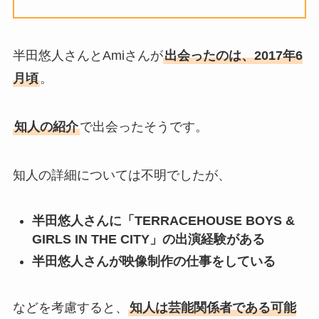
バい！子供情報も調査！
大坂なおみとコーディが結婚
半田悠人さんとAmiさんが
出会ったのは、2017年6
しない理由は？馴れ初めや年
月頃
。
収に破局理由も調査！
あいのり桃の旦那・大西翔の
知人の紹介
で出会ったそうです。
年収や仕事は？結婚相手との
馴れ初めも調査！
知人の詳細については不明でしたが、
半田悠人さんに「TERRACEHOUSE BOYS &
GIRLS IN THE CITY」の出演経験がある
半田悠人さんが映像制作の仕事をしている
などを考慮すると、
知人は芸能関係者である可能