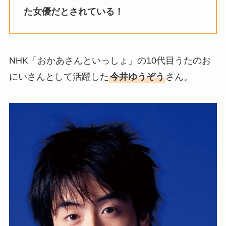
の結婚の馴れ初め！夫の会社
た女優だとされている！
や収入に妊娠の噂も調査！
斉藤由貴と夫・小井延安はモ
ルモン教で宗教結婚！不倫で
NHK「おかあさんといっしょ」の10代目うたのお
離婚しない理由も調査！
にいさんとして活躍した
今井ゆうぞう
さん。
藤崎奈々子の旦那・森下一喜
はガンホーの社長で資産がヤ
バい！子供情報も調査！
大坂なおみとコーディが結婚
しない理由は？馴れ初めや年
収に破局理由も調査！
あいのり桃の旦那・大西翔の
年収や仕事は？結婚相手との
馴れ初めも調査！