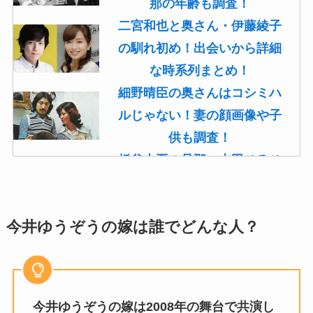
那の年齢も調査！
二宮和也と奥さん・伊藤綾子
の馴れ初め！出会いから詳細
な時系列まとめ！
細野晴臣の奥さんはコシミハ
ルじゃない！妻の顔画像や子
供も調査！
板谷由夏の旦那・古田ひろひ
こは現在も存命！馴れ初めや
子供(息子)も調査！
今井ゆうぞうの嫁は誰でどんな人？
菊池桃子の旦那・新原浩朗(官
僚)の経歴がすごい！顔画像や
馴れ初めも調査！
滝沢カレンと旦那・太田光る
今井ゆうぞうの嫁は2008年の舞台で共演し