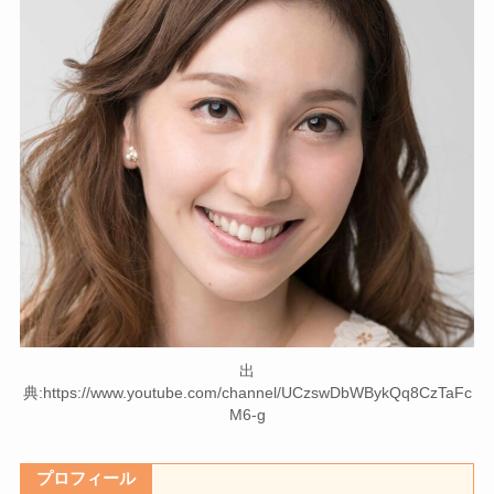
出
典:https://www.youtube.com/channel/UCzswDbWBykQq8CzTaFc
M6-g
プロフィール