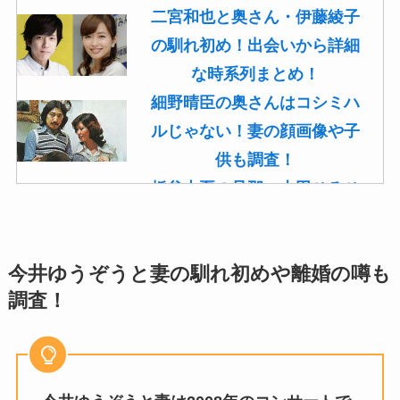
二宮和也と奥さん・伊藤綾子
の馴れ初め！出会いから詳細
な時系列まとめ！
細野晴臣の奥さんはコシミハ
ルじゃない！妻の顔画像や子
供も調査！
板谷由夏の旦那・古田ひろひ
こは現在も存命！馴れ初めや
子供(息子)も調査！
今井ゆうぞうと妻の馴れ初めや離婚の噂も
菊池桃子の旦那・新原浩朗(官
調査！
僚)の経歴がすごい！顔画像や
馴れ初めも調査！
滝沢カレンと旦那・太田光る
の結婚の馴れ初め！夫の会社