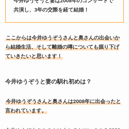
今井ゆうぞうと妻は2008年のコンサートで
や収入に妊娠の噂も調査！
共演し、3年の交際を経て結婚！
斉藤由貴と夫・小井延安はモ
ルモン教で宗教結婚！不倫で
離婚しない理由も調査！
ここからは今井ゆうぞうさんと奥さんの出会いか
藤崎奈々子の旦那・森下一喜
ら結婚生活、そして離婚の噂についても掘り下げ
はガンホーの社長で資産がヤ
ていきたいと思います！
バい！子供情報も調査！
大坂なおみとコーディが結婚
しない理由は？馴れ初めや年
今井ゆうぞうと妻の馴れ初めは？
収に破局理由も調査！
あいのり桃の旦那・大西翔の
今井ゆうぞうさんと奥さんは2008年に出会ったと
年収や仕事は？結婚相手との
言われています。
馴れ初めも調査！