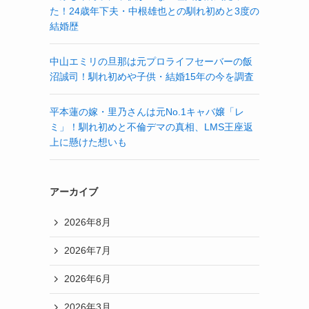
た！24歳年下夫・中根雄也との馴れ初めと3度の
結婚歴
中山エミリの旦那は元プロライフセーバーの飯
沼誠司！馴れ初めや子供・結婚15年の今を調査
平本蓮の嫁・里乃さんは元No.1キャバ嬢「レ
ミ」！馴れ初めと不倫デマの真相、LMS王座返
上に懸けた想いも
アーカイブ
2026年8月
2026年7月
2026年6月
2026年3月