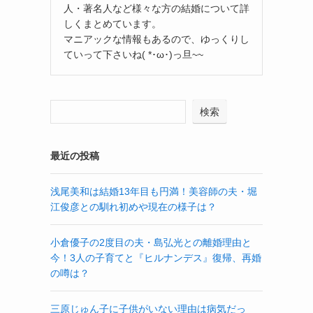
人・著名人など様々な方の結婚について詳
しくまとめています。
マニアックな情報もあるので、ゆっくりし
ていって下さいね( *･ω･)っ旦~~
検索
最近の投稿
浅尾美和は結婚13年目も円満！美容師の夫・堀
江俊彦との馴れ初めや現在の様子は？
小倉優子の2度目の夫・島弘光との離婚理由と
今！3人の子育てと『ヒルナンデス』復帰、再婚
の噂は？
三原じゅん子に子供がいない理由は病気だっ