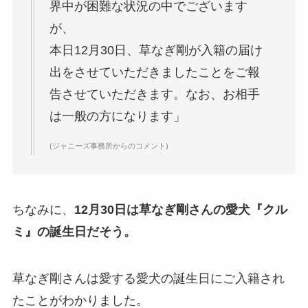
界中が困難な状況の中でございます
はガンホーの社長で資産がヤ
が、
バい！子供情報も調査！
本日12月30日、草なぎ剛が入籍の届け
大坂なおみとコーディが結婚
出をさせていただきましたことをご報
しない理由は？馴れ初めや年
告させていただきます。なお、お相手
収に破局理由も調査！
は一般の方になります」
あいのり桃の旦那・大西翔の
(ジャニーズ事務所からのコメント)
年収や仕事は？結婚相手との
馴れ初めも調査！
ちなみに、
12月30日は草なぎ剛さんの愛犬『クル
ミ』の誕生日だそう。
草なぎ剛さんは愛する愛犬の誕生日にご入籍され
たことがわかりました。