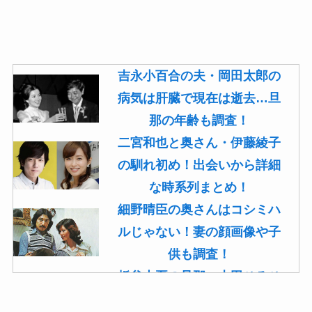
吉永小百合の夫・岡田太郎の
病気は肝臓で現在は逝去…旦
那の年齢も調査！
二宮和也と奥さん・伊藤綾子
の馴れ初め！出会いから詳細
な時系列まとめ！
細野晴臣の奥さんはコシミハ
ルじゃない！妻の顔画像や子
供も調査！
板谷由夏の旦那・古田ひろひ
こは現在も存命！馴れ初めや