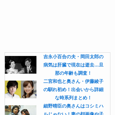
吉永小百合の夫・岡田太郎の
病気は肝臓で現在は逝去…旦
那の年齢も調査！
二宮和也と奥さん・伊藤綾子
の馴れ初め！出会いから詳細
な時系列まとめ！
細野晴臣の奥さんはコシミハ
ルじゃない！妻の顔画像や子