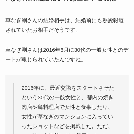
僚)の経歴がすごい！顔画像や
馴れ初めも調査！
草なぎ剛さんの結婚相手は、結婚前にも熱愛報道
滝沢カレンと旦那・太田光る
されていたお相手だそうです。
の結婚の馴れ初め！夫の会社
や収入に妊娠の噂も調査！
草なぎ剛さんは2016年6月に30代の一般女性とのデ
斉藤由貴と夫・小井延安はモ
ートが報じられていたんですね。
ルモン教で宗教結婚！不倫で
離婚しない理由も調査！
藤崎奈々子の旦那・森下一喜
2016年に、最近交際をスタートさせた
はガンホーの社長で資産がヤ
という30代の一般女性と、都内の焼き
バい！子供情報も調査！
肉店や鳥料理店で女性と食事したり、
大坂なおみとコーディが結婚
女性が草なぎのマンションに入ってい
しない理由は？馴れ初めや年
ったショットなどを掲載した。ただ、
収に破局理由も調査！