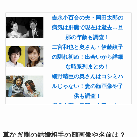
吉永小百合の夫・岡田太郎の
病気は肝臓で現在は逝去…旦
那の年齢も調査！
二宮和也と奥さん・伊藤綾子
の馴れ初め！出会いから詳細
な時系列まとめ！
細野晴臣の奥さんはコシミハ
ルじゃない！妻の顔画像や子
供も調査！
板谷由夏の旦那・古田ひろひ
こは現在も存命！馴れ初めや
子供(息子)も調査！
草なぎ剛の結婚相手の顔画像や名前は？
菊池桃子の旦那・新原浩朗(官