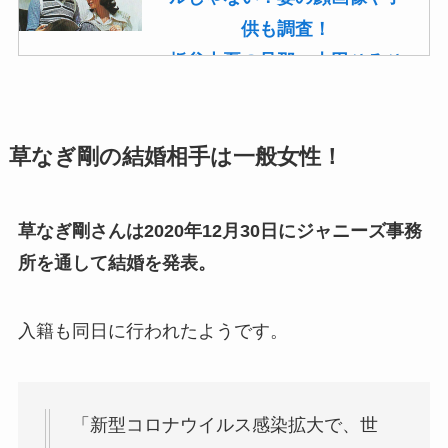
供も調査！
板谷由夏の旦那・古田ひろひ
こは現在も存命！馴れ初めや
子供(息子)も調査！
草なぎ剛の結婚相手は一般女性！
菊池桃子の旦那・新原浩朗(官
僚)の経歴がすごい！顔画像や
馴れ初めも調査！
草なぎ剛さんは2020年12月30日にジャニーズ事務
滝沢カレンと旦那・太田光る
所を通して結婚を発表。
の結婚の馴れ初め！夫の会社
や収入に妊娠の噂も調査！
入籍も同日に行われたようです。
斉藤由貴と夫・小井延安はモ
ルモン教で宗教結婚！不倫で
離婚しない理由も調査！
「新型コロナウイルス感染拡大で、世
藤崎奈々子の旦那・森下一喜