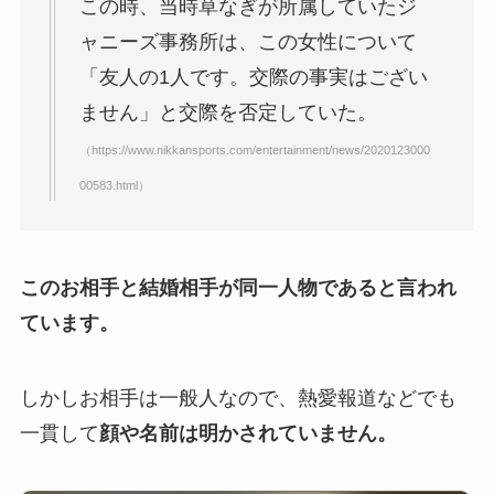
この時、当時草なぎが所属していたジ
あいのり桃の旦那・大西翔の
ャニーズ事務所は、この女性について
年収や仕事は？結婚相手との
「友人の1人です。交際の事実はござい
馴れ初めも調査！
ません」と交際を否定していた。
（https://www.nikkansports.com/entertainment/news/2020123000
00583.html）
このお相手と結婚相手が同一人物であると言われ
ています。
しかしお相手は一般人なので、熱愛報道などでも
一貫して
顔や名前は明かされていません。