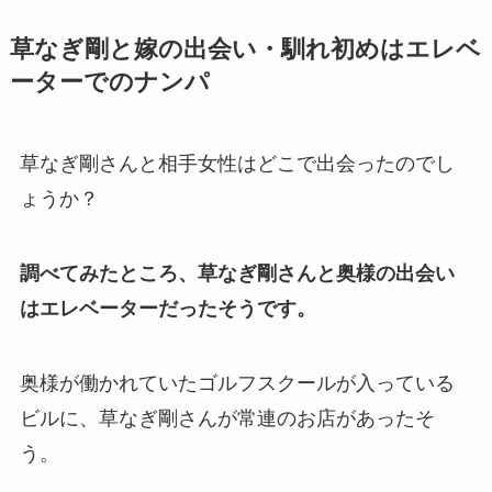
子供(息子)も調査！
草なぎ剛と嫁の出会い・馴れ初めはエレベ
菊池桃子の旦那・新原浩朗(官
ーターでのナンパ
僚)の経歴がすごい！顔画像や
馴れ初めも調査！
滝沢カレンと旦那・太田光る
草なぎ剛さんと相手女性はどこで出会ったのでし
の結婚の馴れ初め！夫の会社
ょうか？
や収入に妊娠の噂も調査！
斉藤由貴と夫・小井延安はモ
調べてみたところ、草なぎ剛さんと奥様の出会い
ルモン教で宗教結婚！不倫で
はエレベーターだったそうです。
離婚しない理由も調査！
藤崎奈々子の旦那・森下一喜
奥様が働かれていたゴルフスクールが入っている
はガンホーの社長で資産がヤ
ビルに、草なぎ剛さんが常連のお店があったそ
バい！子供情報も調査！
う。
大坂なおみとコーディが結婚