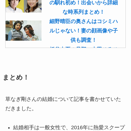
の馴れ初め！出会いから詳細
な時系列まとめ！
細野晴臣の奥さんはコシミハ
ルじゃない！妻の顔画像や子
供も調査！
板谷由夏の旦那・古田ひろひ
こは現在も存命！馴れ初めや
子供(息子)も調査！
まとめ！
菊池桃子の旦那・新原浩朗(官
僚)の経歴がすごい！顔画像や
馴れ初めも調査！
草なぎ剛さんの結婚について記事を書かせていた
滝沢カレンと旦那・太田光る
だきました。
の結婚の馴れ初め！夫の会社
や収入に妊娠の噂も調査！
結婚相手は一般女性で、2016年に熱愛スクープ