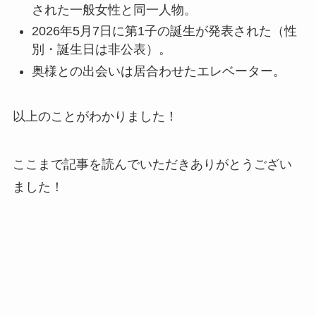
斉藤由貴と夫・小井延安はモ
された一般女性と同一人物。
ルモン教で宗教結婚！不倫で
2026年5月7日に第1子の誕生が発表された（性
別・誕生日は非公表）。
離婚しない理由も調査！
奥様との出会いは居合わせたエレベーター。
藤崎奈々子の旦那・森下一喜
はガンホーの社長で資産がヤ
以上のことがわかりました！
バい！子供情報も調査！
大坂なおみとコーディが結婚
しない理由は？馴れ初めや年
ここまで記事を読んでいただきありがとうござい
収に破局理由も調査！
ました！
あいのり桃の旦那・大西翔の
年収や仕事は？結婚相手との
馴れ初めも調査！