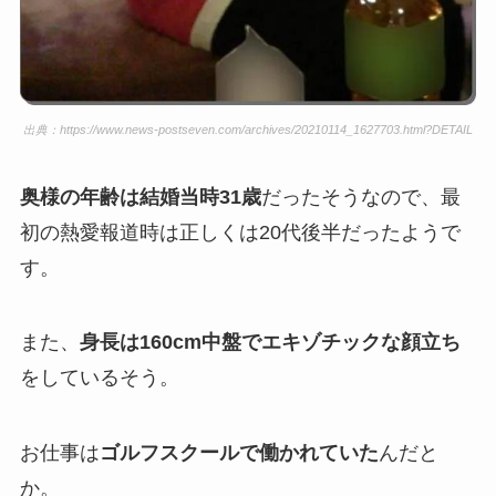
出典：https://www.news-postseven.com/archives/20210114_1627703.html?DETAIL
奥様の年齢は結婚当時31歳
だったそうなので、最
初の熱愛報道時は正しくは20代後半だったようで
す。
また、
身長は160cm中盤でエキゾチックな顔立ち
をしているそう。
お仕事は
ゴルフスクールで働かれていた
んだと
か。