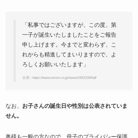
はガンホーの社長で資産がヤ
バい！子供情報も調査！
大坂なおみとコーディが結婚
「私事ではございますが、この度、第
しない理由は？馴れ初めや年
一子が誕生いたしましたことをご報告
収に破局理由も調査！
申し上げます。今までと変わらず、こ
あいのり桃の旦那・大西翔の
れからも精進してまいりますので、よ
年収や仕事は？結婚相手との
ろしくお願いいたします」
馴れ初めも調査！
引用：https://www.oricon.co.jp/news/2453158/full/
なお、
お子さんの誕生日や性別は公表されていま
せん。
奥様も一般の方なので、母子のプライバシー保護