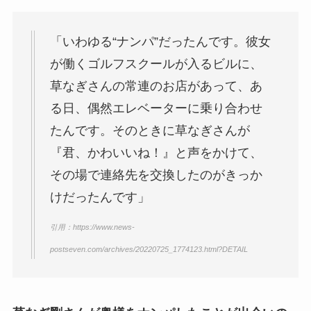
しない理由は？馴れ初めや年
収に破局理由も調査！
「いわゆる“ナンパ”だったんです。彼女
あいのり桃の旦那・大西翔の
が働くゴルフスクールが入るビルに、
年収や仕事は？結婚相手との
草なぎさんの常連のお店があって、あ
馴れ初めも調査！
る日、偶然エレベーターに乗り合わせ
たんです。そのときに草なぎさんが
『君、かわいいね！』と声をかけて、
その場で連絡先を交換したのがきっか
けだったんです」
引用：https://www.news-
postseven.com/archives/20220725_1774123.html?DETAIL