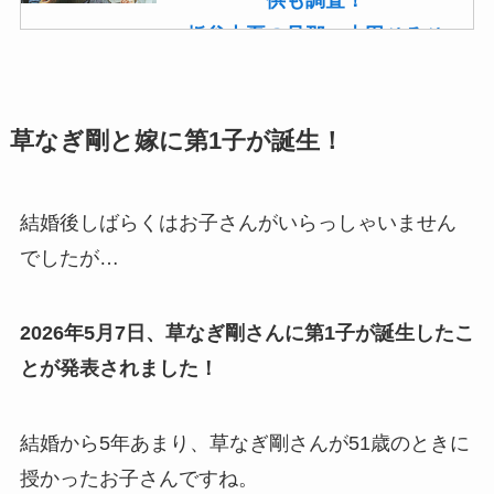
供も調査！
板谷由夏の旦那・古田ひろひ
こは現在も存命！馴れ初めや
子供(息子)も調査！
草なぎ剛と嫁に第1子が誕生！
菊池桃子の旦那・新原浩朗(官
僚)の経歴がすごい！顔画像や
馴れ初めも調査！
結婚後しばらくはお子さんがいらっしゃいません
滝沢カレンと旦那・太田光る
でしたが…
の結婚の馴れ初め！夫の会社
や収入に妊娠の噂も調査！
2026年5月7日、草なぎ剛さんに第1子が誕生したこ
斉藤由貴と夫・小井延安はモ
とが発表されました！
ルモン教で宗教結婚！不倫で
離婚しない理由も調査！
結婚から5年あまり、草なぎ剛さんが51歳のときに
藤崎奈々子の旦那・森下一喜
授かったお子さんですね。