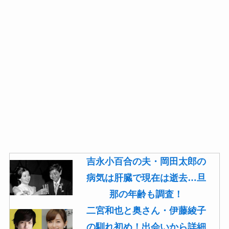
吉永小百合の夫・岡田太郎の
病気は肝臓で現在は逝去…旦
那の年齢も調査！
二宮和也と奥さん・伊藤綾子
の馴れ初め！出会いから詳細