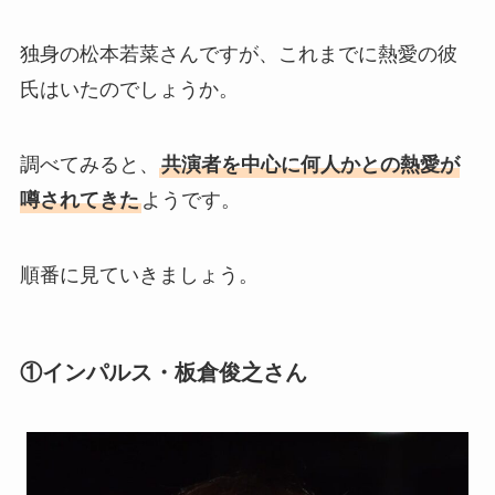
僚)の経歴がすごい！顔画像や
馴れ初めも調査！
独身の松本若菜さんですが、これまでに熱愛の彼
滝沢カレンと旦那・太田光る
氏はいたのでしょうか。
の結婚の馴れ初め！夫の会社
や収入に妊娠の噂も調査！
調べてみると、
共演者を中心に何人かとの熱愛が
斉藤由貴と夫・小井延安はモ
噂されてきた
ようです。
ルモン教で宗教結婚！不倫で
離婚しない理由も調査！
順番に見ていきましょう。
藤崎奈々子の旦那・森下一喜
はガンホーの社長で資産がヤ
バい！子供情報も調査！
①インパルス・板倉俊之さん
大坂なおみとコーディが結婚
しない理由は？馴れ初めや年
収に破局理由も調査！