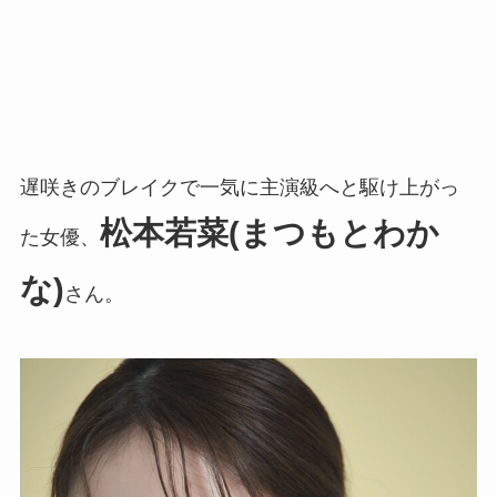
遅咲きのブレイクで一気に主演級へと駆け上がっ
松本若菜(まつもとわか
た女優、
な)
さん。