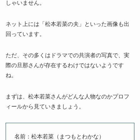
しゃいません。
ルモン教で宗教結婚！不倫で
離婚しない理由も調査！
ネット上には「松本若菜の夫」といった画像も出
藤崎奈々子の旦那・森下一喜
回っています。
はガンホーの社長で資産がヤ
バい！子供情報も調査！
ただ、その多くはドラマでの共演者の写真で、実
大坂なおみとコーディが結婚
際の旦那さんが存在するわけではないようです
しない理由は？馴れ初めや年
ね。
収に破局理由も調査！
あいのり桃の旦那・大西翔の
まずは、松本若菜さんがどんな人物なのかプロフ
年収や仕事は？結婚相手との
ィールから見ていきましょう。
馴れ初めも調査！
名前：松本若菜（まつもとわかな）