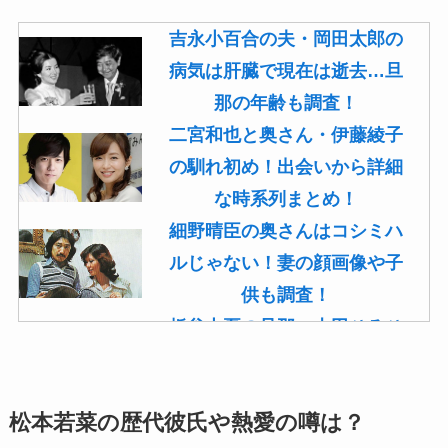
吉永小百合の夫・岡田太郎の
病気は肝臓で現在は逝去…旦
那の年齢も調査！
二宮和也と奥さん・伊藤綾子
の馴れ初め！出会いから詳細
な時系列まとめ！
細野晴臣の奥さんはコシミハ
ルじゃない！妻の顔画像や子
供も調査！
板谷由夏の旦那・古田ひろひ
こは現在も存命！馴れ初めや
子供(息子)も調査！
松本若菜の歴代彼氏や熱愛の噂は？
菊池桃子の旦那・新原浩朗(官