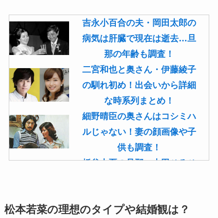
吉永小百合の夫・岡田太郎の
病気は肝臓で現在は逝去…旦
那の年齢も調査！
二宮和也と奥さん・伊藤綾子
の馴れ初め！出会いから詳細
な時系列まとめ！
細野晴臣の奥さんはコシミハ
ルじゃない！妻の顔画像や子
供も調査！
板谷由夏の旦那・古田ひろひ
こは現在も存命！馴れ初めや
子供(息子)も調査！
松本若菜の理想のタイプや結婚観は？
菊池桃子の旦那・新原浩朗(官