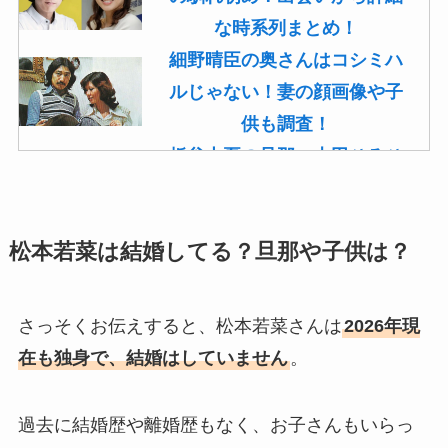
な時系列まとめ！
細野晴臣の奥さんはコシミハ
ルじゃない！妻の顔画像や子
供も調査！
板谷由夏の旦那・古田ひろひ
こは現在も存命！馴れ初めや
子供(息子)も調査！
松本若菜は結婚してる？旦那や子供は？
菊池桃子の旦那・新原浩朗(官
僚)の経歴がすごい！顔画像や
馴れ初めも調査！
さっそくお伝えすると、松本若菜さんは
2026年現
滝沢カレンと旦那・太田光る
在も独身で、結婚はしていません
。
の結婚の馴れ初め！夫の会社
や収入に妊娠の噂も調査！
過去に結婚歴や離婚歴もなく、お子さんもいらっ
斉藤由貴と夫・小井延安はモ