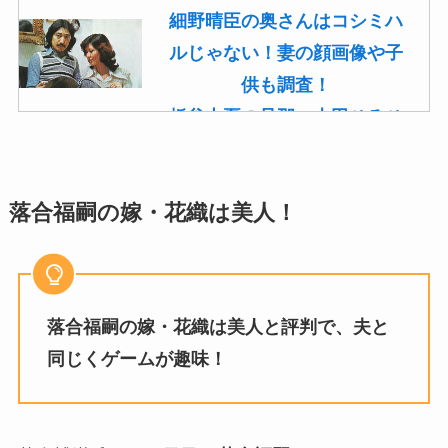
細野晴臣の奥さんはコシミハ
ルじゃない！妻の顔画像や子
供も調査！
板谷由夏の旦那・古田ひろひ
こは現在も存命！馴れ初めや
子供(息子)も調査！
落合福嗣の嫁・花織は美人！
菊池桃子の旦那・新原浩朗(官
僚)の経歴がすごい！顔画像や
馴れ初めも調査！
滝沢カレンと旦那・太田光る
落合福嗣の嫁・花織は美人と評判で、夫と
の結婚の馴れ初め！夫の会社
同じくゲームが趣味！
や収入に妊娠の噂も調査！
斉藤由貴と夫・小井延安はモ
ルモン教で宗教結婚！不倫で