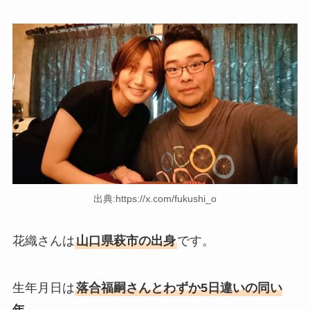
出典:https://x.com/fukushi_o
花織さんは
山口県萩市の出身
です。
生年月日は
落合福嗣さんとわずか5日違いの同い