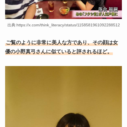
出典:https://x.com/think_literacy/status/1158581961092288512
ご覧のように非常に美人な方であり、その顔は女
優の小野真弓さんに似ていると評されるほど。