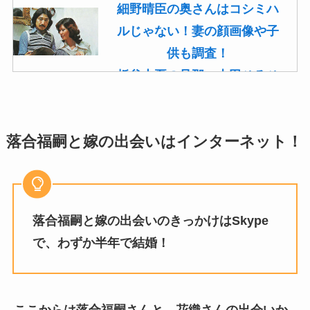
細野晴臣の奥さんはコシミハ
ルじゃない！妻の顔画像や子
供も調査！
板谷由夏の旦那・古田ひろひ
こは現在も存命！馴れ初めや
子供(息子)も調査！
落合福嗣と嫁の出会いはインターネット！
菊池桃子の旦那・新原浩朗(官
僚)の経歴がすごい！顔画像や
馴れ初めも調査！
滝沢カレンと旦那・太田光る
落合福嗣と嫁の出会いのきっかけはSkype
の結婚の馴れ初め！夫の会社
で、わずか半年で結婚！
や収入に妊娠の噂も調査！
斉藤由貴と夫・小井延安はモ
ルモン教で宗教結婚！不倫で
ここからは落合福嗣さんと、花織さんの出会いか