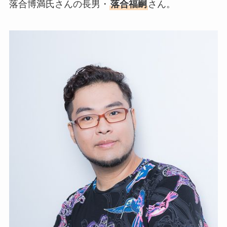
落合博満氏さんの長男・
落合福嗣
さん。
離婚しない理由も調査！
藤崎奈々子の旦那・森下一喜
はガンホーの社長で資産がヤ
バい！子供情報も調査！
大坂なおみとコーディが結婚
しない理由は？馴れ初めや年
収に破局理由も調査！
あいのり桃の旦那・大西翔の
年収や仕事は？結婚相手との
馴れ初めも調査！