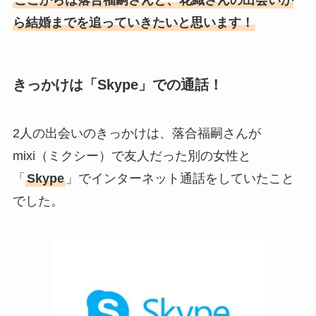
離婚しない理由も調査！
ら結婚までを追っていきたいと思います！
藤崎奈々子の旦那・森下一喜
はガンホーの社長で資産がヤ
バい！子供情報も調査！
きっかけは「Skype」での通話！
大坂なおみとコーディが結婚
しない理由は？馴れ初めや年
2人の出会いのきっかけは、落合福嗣さんが
収に破局理由も調査！
mixi（ミクシー）で友人だった別の女性と
あいのり桃の旦那・大西翔の
「
Skype
」でインターネット通話をしていたこと
年収や仕事は？結婚相手との
でした。
馴れ初めも調査！