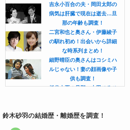
吉永小百合の夫・岡田太郎の
病気は肝臓で現在は逝去…旦
那の年齢も調査！
二宮和也と奥さん・伊藤綾子
の馴れ初め！出会いから詳細
な時系列まとめ！
細野晴臣の奥さんはコシミハ
ルじゃない！妻の顔画像や子
供も調査！
板谷由夏の旦那・古田ひろひ
こは現在も存命！馴れ初めや
子供(息子)も調査！
鈴木砂羽の結婚歴・離婚歴を調査！
菊池桃子の旦那・新原浩朗(官
僚)の経歴がすごい！顔画像や