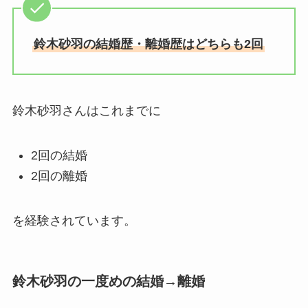
馴れ初めも調査！
滝沢カレンと旦那・太田光る
鈴木砂羽の結婚歴・離婚歴はどちらも2回
の結婚の馴れ初め！夫の会社
や収入に妊娠の噂も調査！
斉藤由貴と夫・小井延安はモ
鈴木砂羽さんはこれまでに
ルモン教で宗教結婚！不倫で
離婚しない理由も調査！
2回の結婚
藤崎奈々子の旦那・森下一喜
2回の離婚
はガンホーの社長で資産がヤ
バい！子供情報も調査！
を経験されています。
大坂なおみとコーディが結婚
しない理由は？馴れ初めや年
収に破局理由も調査！
鈴木砂羽の一度めの結婚→離婚
あいのり桃の旦那・大西翔の