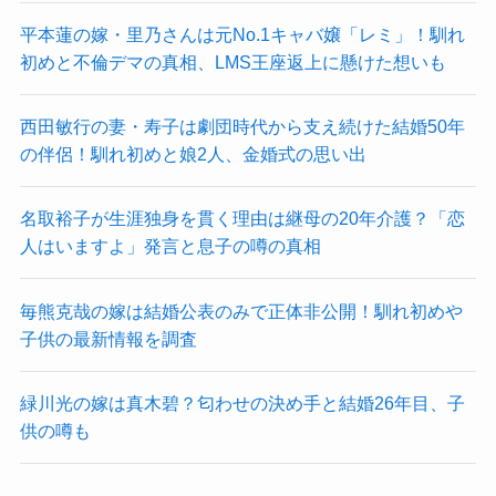
平本蓮の嫁・里乃さんは元No.1キャバ嬢「レミ」！馴れ
初めと不倫デマの真相、LMS王座返上に懸けた想いも
西田敏行の妻・寿子は劇団時代から支え続けた結婚50年
の伴侶！馴れ初めと娘2人、金婚式の思い出
名取裕子が生涯独身を貫く理由は継母の20年介護？「恋
人はいますよ」発言と息子の噂の真相
毎熊克哉の嫁は結婚公表のみで正体非公開！馴れ初めや
子供の最新情報を調査
緑川光の嫁は真木碧？匂わせの決め手と結婚26年目、子
供の噂も