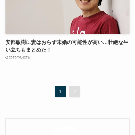
安部敏樹に妻はおらず未婚の可能性が高い…壮絶な生
い立ちもまとめた！
2025年6月27日
1
2