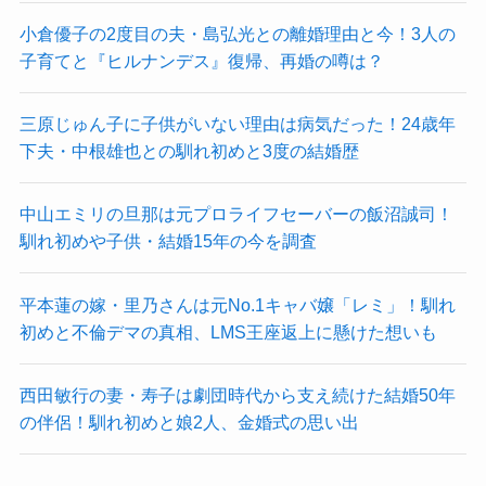
小倉優子の2度目の夫・島弘光との離婚理由と今！3人の
子育てと『ヒルナンデス』復帰、再婚の噂は？
三原じゅん子に子供がいない理由は病気だった！24歳年
下夫・中根雄也との馴れ初めと3度の結婚歴
中山エミリの旦那は元プロライフセーバーの飯沼誠司！
馴れ初めや子供・結婚15年の今を調査
平本蓮の嫁・里乃さんは元No.1キャバ嬢「レミ」！馴れ
初めと不倫デマの真相、LMS王座返上に懸けた想いも
西田敏行の妻・寿子は劇団時代から支え続けた結婚50年
の伴侶！馴れ初めと娘2人、金婚式の思い出