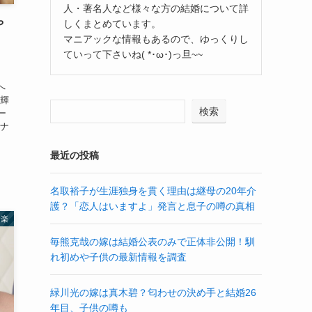
人・著名人など様々な方の結婚について詳
や
しくまとめています。
マニアックな情報もあるので、ゆっくりし
ていって下さいね( *･ω･)っ旦~~
どへ
一輝
検索
ー
アナ
最近の投稿
名取裕子が生涯独身を貫く理由は継母の20年介
護？「恋人はいますよ」発言と息子の噂の真相
音楽
毎熊克哉の嫁は結婚公表のみで正体非公開！馴
れ初めや子供の最新情報を調査
緑川光の嫁は真木碧？匂わせの決め手と結婚26
年目、子供の噂も