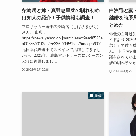
柴崎岳と嫁・真野恵里菜の馴れ初め
白洲迅と妻
は知人の紹介！子供情報も調査！
結婚を時系
とめた
プロサッカー選手の柴崎岳（しばさきがく）
さん。 出典；
俳優の白洲迅(
https://news.yahoo.co.jp/articles/cf9aad8523a
イドより 202
a00785901f2cf7cc336f99d59baf7/images/000
弟！」で佐々
元日本代表選手でスペインで活躍してきまし
ん。 ドラマの
たが、2023年、鹿島アントラーズに7シーズン
躍をされていま
ぶりに復帰しまし...
渉の馴れ初めか
2026年1月22日
2026年1月22日
俳優