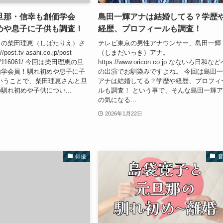
旦那・信幸も創価学会
島田一輝アナは結婚してる？学歴
めや息子に子供も調査！
経歴、プロフィールも調査！
トの柴田理恵（しばたりえ）さ
テレビ東京の男性アナウンサー、島田一輝
ost.tv-asahi.co.jp/post-
（しまだいっき）アナ。
ges/116061/ 今回は柴田理恵の旦
https://www.oricon.co.jp なないろ日和な
価学会員！馴れ初めや息子に子
の出演でお馴染みですよね。 今回は島田
いうことで、柴田理恵さんと旦
アナは結婚してる？学歴や経歴、プロフィ
馴れ初めや子供につい...
ルも調査！ という事で、そんな島田一輝
の気になる...
2026年1月22日
俳優