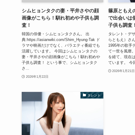
シムヒョンタクの妻・平井さやの顔
篠原ともえ
画像がこちら！馴れ初めや子供も調
で出会いは
査！
子供も調査
韓国の俳優・シムヒョンタクさん。 出
タレント・デ
典:https://asianwiki.com/Shim_Hyung-Tak ド
らともえ）さん。 出
ラマや映画だけでなく、バラエティ番組でも
1995年の歌
活躍しています。 今回はシムヒョンタクの
て一世を風靡
妻・平井さやの顔画像がこちら！馴れ初めや
を経て、現在
子供も調査！ という事で、シムヒョンタク
ています。 今
さ...
2026年1月21日
2026年1月22日
タレント