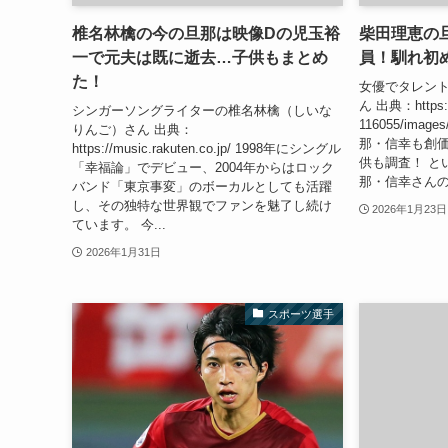
椎名林檎の今の旦那は映像Dの児玉裕
柴田理恵の
一で元夫は既に逝去…子供もまとめ
員！馴れ初
た！
女優でタレン
ん 出典：https://p
シンガーソングライターの椎名林檎（しいな
116055/ima
りんご）さん 出典：
那・信幸も創
https://music.rakuten.co.jp/ 1998年にシングル
供も調査！ と
「幸福論」でデビュー、2004年からはロック
那・信幸さんの
バンド「東京事変」のボーカルとしても活躍
し、その独特な世界観でファンを魅了し続け
2026年1月23日
ています。 今...
2026年1月31日
スポーツ選手