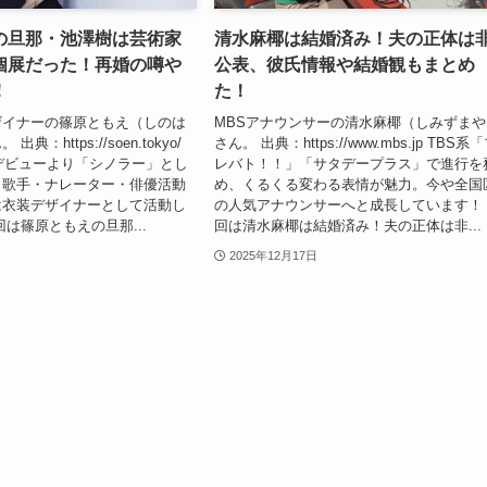
の旦那・池澤樹は芸術家
清水麻椰は結婚済み！夫の正体は
個展だった！再婚の噂や
公表、彼氏情報や結婚観もまとめ
！
た！
ザイナーの篠原ともえ（しのは
MBSアナウンサーの清水麻椰（しみずまや
典：https://soen.tokyo/
さん。 出典：https://www.mbs.jp TBS系
手デビューより「シノラー」とし
レバト！！」「サタデープラス」で進行を
。歌手・ナレーター・俳優活動
め、くるくる変わる表情が魅力。今や全国
は衣装デザイナーとして活動し
の人気アナウンサーへと成長しています！
回は篠原ともえの旦那...
回は清水麻椰は結婚済み！夫の正体は非...
2025年12月17日