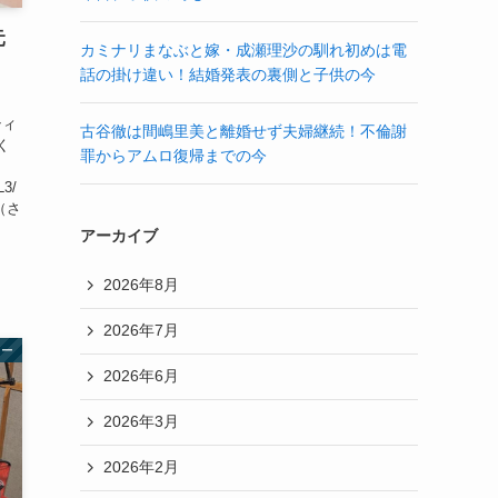
元
カミナリまなぶと嫁・成瀬理沙の馴れ初めは電
話の掛け違い！結婚発表の裏側と子供の今
ティ
古谷徹は間嶋里美と離婚せず夫婦継続！不倫謝
く
罪からアムロ復帰までの今
L3/
貴（さ
表
アーカイブ
2026年8月
2026年7月
ター
2026年6月
2026年3月
2026年2月