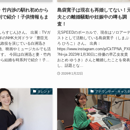
・竹内渉の馴れ初めから
島袋寛子は現在も再婚してない！
列で紹介！子供情報もま
夫との離婚騒動や妊娠中の噂も調
査！
しらすじん)さん。 出展：TVガ
元SPEEDのボーカルで、現在はソロアー
6年のNHK大河ドラマ「豊臣兄
ストとして活動している島袋寛子（しまぶ
成政役を演じている白洲迅さ
ろ ひろこ）さん。 出典：
他、映画やミュージカルでも活
https://www.instagram.com/p/CkTPNA_PX
す。 今回は白洲迅と妻・竹内
?hl=ja 2023年1月30日に俳優の早乙女友
ら結婚を時系列で紹介！子...
おとめ ゆうき）さんと離婚したことを発
し、話題とな...
2026年1月22日
タレント
アナウンサー・キャス