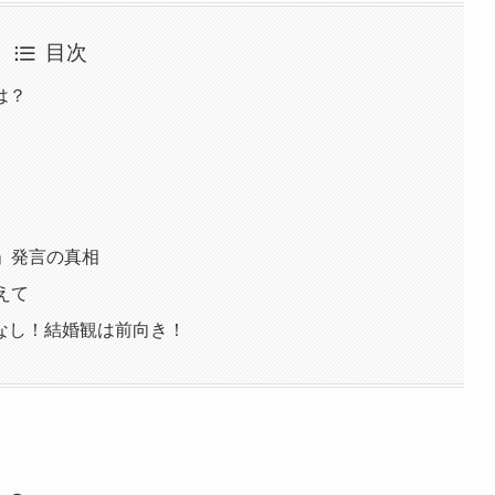
目次
は？
）
」発言の真相
えて
なし！結婚観は前向き！