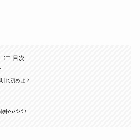
目次
？
！馴れ初めは？
！
姉妹のパパ！