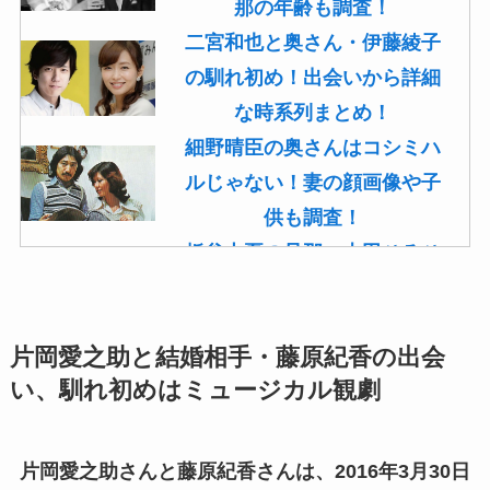
那の年齢も調査！
二宮和也と奥さん・伊藤綾子
の馴れ初め！出会いから詳細
な時系列まとめ！
細野晴臣の奥さんはコシミハ
ルじゃない！妻の顔画像や子
供も調査！
板谷由夏の旦那・古田ひろひ
こは現在も存命！馴れ初めや
子供(息子)も調査！
片岡愛之助と結婚相手・藤原紀香の出会
菊池桃子の旦那・新原浩朗(官
い、馴れ初めはミュージカル観劇
僚)の経歴がすごい！顔画像や
馴れ初めも調査！
滝沢カレンと旦那・太田光る
片岡愛之助さんと藤原紀香さんは、2016年3月30日