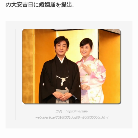
の結婚の馴れ初め！夫の会社
の大安吉日に婚姻届を提出
。
や収入に妊娠の噂も調査！
斉藤由貴と夫・小井延安はモ
ルモン教で宗教結婚！不倫で
離婚しない理由も調査！
藤崎奈々子の旦那・森下一喜
はガンホーの社長で資産がヤ
バい！子供情報も調査！
大坂なおみとコーディが結婚
しない理由は？馴れ初めや年
収に破局理由も調査！
あいのり桃の旦那・大西翔の
出典：https://mantan-
web.jp/article/20160331dog00m200035000c.html
年収や仕事は？結婚相手との
馴れ初めも調査！