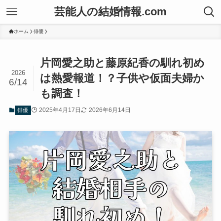
芸能人の結婚情報.com
ホーム
俳優
片岡愛之助と藤原紀香の馴れ初め
2026
は熱愛報道！？子供や仮面夫婦か
6/14
も調査！
2025年4月17日
2026年6月14日
俳優