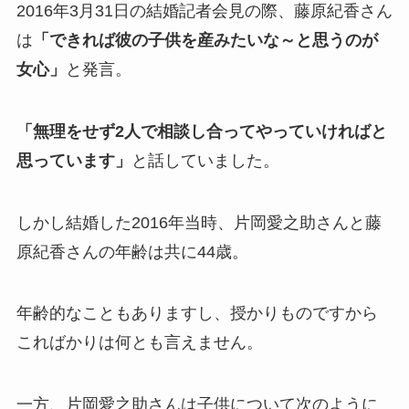
2016年3月31日の結婚記者会見の際、藤原紀香さん
斉藤由貴と夫・小井延安はモ
は
「できれば彼の子供を産みたいな～と思うのが
ルモン教で宗教結婚！不倫で
女心」
と発言。
離婚しない理由も調査！
藤崎奈々子の旦那・森下一喜
「無理をせず2人で相談し合ってやっていければと
はガンホーの社長で資産がヤ
思っています」
と話していました。
バい！子供情報も調査！
大坂なおみとコーディが結婚
しかし結婚した2016年当時、片岡愛之助さんと藤
しない理由は？馴れ初めや年
原紀香さんの年齢は共に44歳。
収に破局理由も調査！
あいのり桃の旦那・大西翔の
年齢的なこともありますし、授かりものですから
年収や仕事は？結婚相手との
こればかりは何とも言えません。
馴れ初めも調査！
一方、片岡愛之助さんは子供について次のように