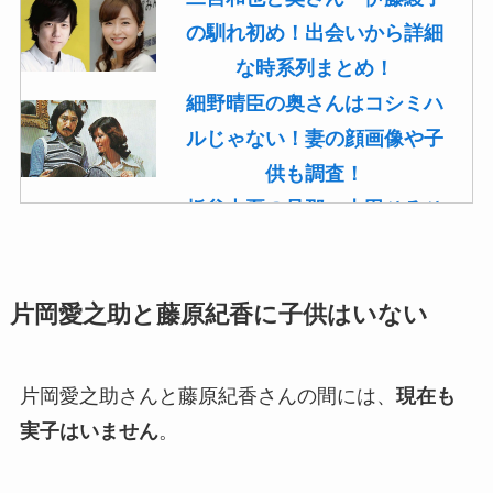
の馴れ初め！出会いから詳細
な時系列まとめ！
細野晴臣の奥さんはコシミハ
ルじゃない！妻の顔画像や子
供も調査！
板谷由夏の旦那・古田ひろひ
こは現在も存命！馴れ初めや
子供(息子)も調査！
片岡愛之助と藤原紀香に子供はいない
菊池桃子の旦那・新原浩朗(官
僚)の経歴がすごい！顔画像や
馴れ初めも調査！
片岡愛之助さんと藤原紀香さんの間には、
現在も
滝沢カレンと旦那・太田光る
実子はいません
。
の結婚の馴れ初め！夫の会社
や収入に妊娠の噂も調査！