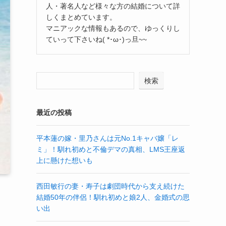
人・著名人など様々な方の結婚について詳
しくまとめています。
マニアックな情報もあるので、ゆっくりし
ていって下さいね( *･ω･)っ旦~~
検索
最近の投稿
平本蓮の嫁・里乃さんは元No.1キャバ嬢「レ
ミ」！馴れ初めと不倫デマの真相、LMS王座返
上に懸けた想いも
西田敏行の妻・寿子は劇団時代から支え続けた
結婚50年の伴侶！馴れ初めと娘2人、金婚式の思
い出